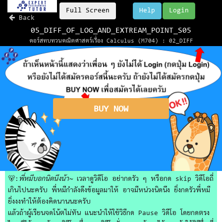
Full Screen
Help
Login
Back
05_DIFF_OF_LOG_AND_EXTREAM_POINT_S05
คอร์สทบทวนคณิตศาสตร์เรื่อง Calculus (M704) : 02_DIFF
BUY NOW
🐻:
พี่หมีบอกนิดนึงน้า~
เวลาดูวิดีโอ อย่ากดรัว ๆ หรือกด skip วิดีโอถี่
เกินไปนะครับ พี่หมีกำลังดึงข้อมูลมาให้ อาจมีหน่วงนิดนึง ยิ่งกดรัวพี่หมี
ยิ่งงงทำให้ต้องคิดนานนะครับ
แล้วถ้าผู้เรียนจดโน้ตไม่ทัน แนะนำให้ใช้วิธีกด Pause วิดีโอ โดยกดตรง