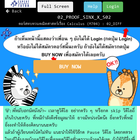
Full Screen
Help
Login
Back
02_PROOF_SINX_X_S02
คอร์สทบทวนคณิตศาสตร์เรื่อง Calculus (M704) : 02_DIFF
BUY NOW
🐻:
พี่หมีบอกนิดนึงน้า~
เวลาดูวิดีโอ อย่ากดรัว ๆ หรือกด skip วิดีโอถี่
เกินไปนะครับ พี่หมีกำลังดึงข้อมูลมาให้ อาจมีหน่วงนิดนึง ยิ่งกดรัวพี่หมี
ยิ่งงงทำให้ต้องคิดนานนะครับ
แล้วถ้าผู้เรียนจดโน้ตไม่ทัน แนะนำให้ใช้วิธีกด Pause วิดีโอ โดยกดตรง