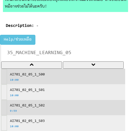
ไหนก็ได้บนหน้าจอวิดีโอเพื่อหยุดวิดีโอชั่วคราวแล้วจดได้เลย ถ้าใช้วิธีอื่นพี่
หมีอาจช่วยไม่ได้นะครับ!
Description:
-
Help/ช่วยเหลือ
35_MACHINE_LEARNING_05
AI701_02_05_1_S00
10:00
AI701_02_05_1_S01
10:00
AI701_02_05_1_S02
9:59
AI701_02_05_1_S03
10:00