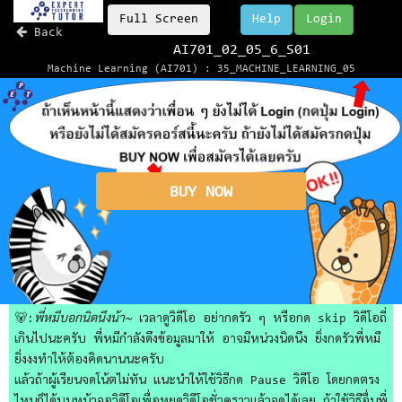
Full Screen
Help
Login
Back
AI701_02_05_6_S01
Machine Learning (AI701) : 35_MACHINE_LEARNING_05
BUY NOW
🐻:
พี่หมีบอกนิดนึงน้า~
เวลาดูวิดีโอ อย่ากดรัว ๆ หรือกด skip วิดีโอถี่
เกินไปนะครับ พี่หมีกำลังดึงข้อมูลมาให้ อาจมีหน่วงนิดนึง ยิ่งกดรัวพี่หมี
ยิ่งงงทำให้ต้องคิดนานนะครับ
แล้วถ้าผู้เรียนจดโน้ตไม่ทัน แนะนำให้ใช้วิธีกด Pause วิดีโอ โดยกดตรง