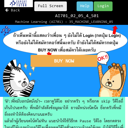
Full Screen
Help
Login
Back
AI701_02_05_4_S01
Machine Learning (AI701) : 35_MACHINE_LEARNING_05
BUY NOW
🐻:
พี่หมีบอกนิดนึงน้า~
เวลาดูวิดีโอ อย่ากดรัว ๆ หรือกด skip วิดีโอถี่
เกินไปนะครับ พี่หมีกำลังดึงข้อมูลมาให้ อาจมีหน่วงนิดนึง ยิ่งกดรัวพี่หมี
ยิ่งงงทำให้ต้องคิดนานนะครับ
แล้วถ้าผู้เรียนจดโน้ตไม่ทัน แนะนำให้ใช้วิธีกด Pause วิดีโอ โดยกดตรง