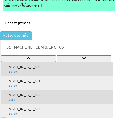
ไหนก็ได้บนหน้าจอวิดีโอเพื่อหยุดวิดีโอชั่วคราวแล้วจดได้เลย ถ้าใช้วิธีอื่นพี่
หมีอาจช่วยไม่ได้นะครับ!
Description:
-
Help/ช่วยเหลือ
35_MACHINE_LEARNING_05
AI701_02_05_1_S00
10:00
AI701_02_05_1_S01
10:00
AI701_02_05_1_S02
9:59
AI701_02_05_1_S03
10:00