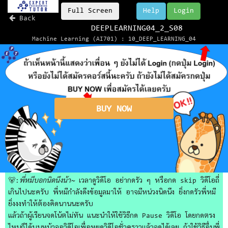
Full Screen
Help
Login
Back
DEEPLEARNING04_2_S08
Machine Learning (AI701) : 10_DEEP_LEARNING_04
BUY NOW
🐻:
พี่หมีบอกนิดนึงน้า~
เวลาดูวิดีโอ อย่ากดรัว ๆ หรือกด skip วิดีโอถี่
เกินไปนะครับ พี่หมีกำลังดึงข้อมูลมาให้ อาจมีหน่วงนิดนึง ยิ่งกดรัวพี่หมี
ยิ่งงงทำให้ต้องคิดนานนะครับ
แล้วถ้าผู้เรียนจดโน้ตไม่ทัน แนะนำให้ใช้วิธีกด Pause วิดีโอ โดยกดตรง