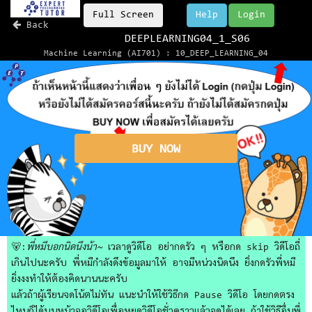
Full Screen
Help
Login
Back
DEEPLEARNING04_1_S06
Machine Learning (AI701) : 10_DEEP_LEARNING_04
BUY NOW
🐻:
พี่หมีบอกนิดนึงน้า~
เวลาดูวิดีโอ อย่ากดรัว ๆ หรือกด skip วิดีโอถี่
เกินไปนะครับ พี่หมีกำลังดึงข้อมูลมาให้ อาจมีหน่วงนิดนึง ยิ่งกดรัวพี่หมี
ยิ่งงงทำให้ต้องคิดนานนะครับ
แล้วถ้าผู้เรียนจดโน้ตไม่ทัน แนะนำให้ใช้วิธีกด Pause วิดีโอ โดยกดตรง