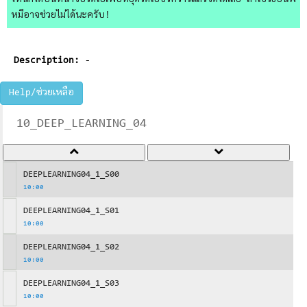
ไหนก็ได้บนหน้าจอวิดีโอเพื่อหยุดวิดีโอชั่วคราวแล้วจดได้เลย ถ้าใช้วิธีอื่นพี่
หมีอาจช่วยไม่ได้นะครับ!
Description:
-
Help/ช่วยเหลือ
10_DEEP_LEARNING_04
DEEPLEARNING04_1_S00
10:00
DEEPLEARNING04_1_S01
10:00
DEEPLEARNING04_1_S02
10:00
DEEPLEARNING04_1_S03
10:00