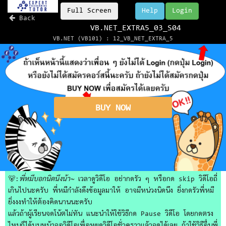
Full Screen
Help
Login
Back
VB.NET_EXTRA5_03_S04
VB.NET (VB101) : 12_VB_NET_EXTRA_5
BUY NOW
🐻:
พี่หมีบอกนิดนึงน้า~
เวลาดูวิดีโอ อย่ากดรัว ๆ หรือกด skip วิดีโอถี่
เกินไปนะครับ พี่หมีกำลังดึงข้อมูลมาให้ อาจมีหน่วงนิดนึง ยิ่งกดรัวพี่หมี
ยิ่งงงทำให้ต้องคิดนานนะครับ
แล้วถ้าผู้เรียนจดโน้ตไม่ทัน แนะนำให้ใช้วิธีกด Pause วิดีโอ โดยกดตรง