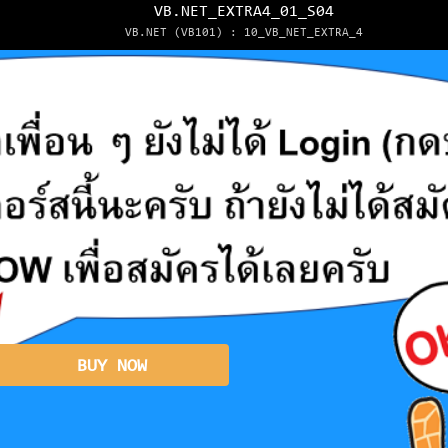
VB.NET_EXTRA4_01_S04
VB.NET (VB101) : 10_VB_NET_EXTRA_4
BUY NOW