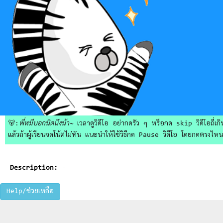
🐻:
พี่หมีบอกนิดนึงน้า~
เวลาดูวิดีโอ อย่ากดรัว ๆ หรือกด skip วิดีโอถี่เกิน
แล้วถ้าผู้เรียนจดโน้ตไม่ทัน แนะนำให้ใช้วิธีกด Pause วิดีโอ โดยกดตรงไหนก็ไ
Description:
-
Help/ช่วยเหลือ