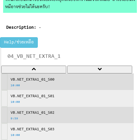
ไหนก็ได้บนหน้าจอวิดีโอเพื่อหยุดวิดีโอชั่วคราวแล้วจดได้เลย ถ้าใช้วิธีอื่นพี่
หมีอาจช่วยไม่ได้นะครับ!
Description:
-
Help/ช่วยเหลือ
04_VB_NET_EXTRA_1
VB.NET_EXTRA1_01_S00
10:00
VB.NET_EXTRA1_01_S01
10:00
VB.NET_EXTRA1_01_S02
9:59
VB.NET_EXTRA1_01_S03
10:00