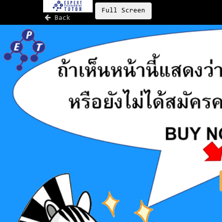
Full Screen
Back