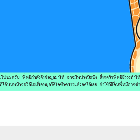
ไปนะครับ พี่หมีกำลังดึงข้อมูลมาให้ อาจมีหน่วงนิดนึง ยิ่งกดรัวพี่หมียิ่งงงทำ
ด้บนหน้าจอวิดีโอเพื่อหยุดวิดีโอชั่วคราวแล้วจดได้เลย ถ้าใช้วิธีอื่นพี่หมีอาจช่