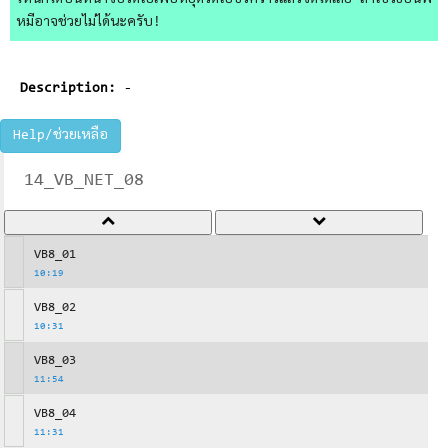
ไหนก็ได้บนหน้าจอวิดีโอเพื่อหยุดวิดีโอชั่วคราวแล้วจดได้เลย ถ้าใช้วิธีอื่นพี่
หมีอาจช่วยไม่ได้นะครับ!
Description:
-
Help/ช่วยเหลือ
14_VB_NET_08
VB8_01
10:19
VB8_02
10:31
VB8_03
11:54
VB8_04
11:31