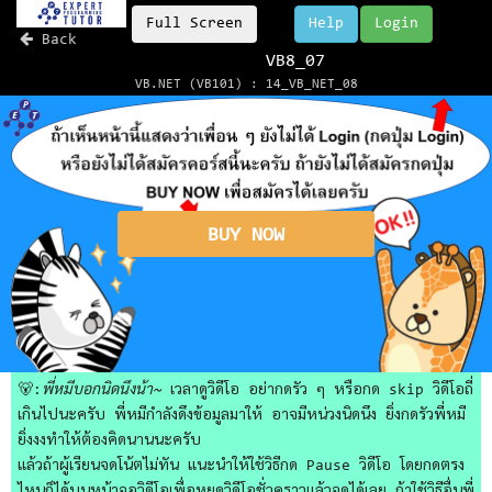
Full Screen
Help
Login
Back
VB8_07
VB.NET (VB101) : 14_VB_NET_08
BUY NOW
🐻:
พี่หมีบอกนิดนึงน้า~
เวลาดูวิดีโอ อย่ากดรัว ๆ หรือกด skip วิดีโอถี่
เกินไปนะครับ พี่หมีกำลังดึงข้อมูลมาให้ อาจมีหน่วงนิดนึง ยิ่งกดรัวพี่หมี
ยิ่งงงทำให้ต้องคิดนานนะครับ
แล้วถ้าผู้เรียนจดโน้ตไม่ทัน แนะนำให้ใช้วิธีกด Pause วิดีโอ โดยกดตรง