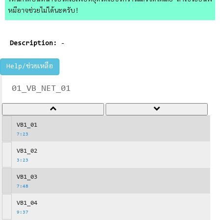
ไหนก็ได้บนหน้าจอวิดีโอเพื่อหยุดวิดีโอชั่วคราวแล้วจดได้เลย ถ้าใช้วิธีอื่นพี่
หมีอาจช่วยไม่ได้นะครับ!
Description:
-
Help/ช่วยเหลือ
01_VB_NET_01
VB1_01
7:23
VB1_02
3:23
VB1_03
7:48
VB1_04
9:37