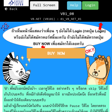
Full Screen
Help
Login
Back
VB1_08
VB.NET (VB101) : 01_VB_NET_01
BUY NOW
🐻:
พี่หมีบอกนิดนึงน้า~
เวลาดูวิดีโอ อย่ากดรัว ๆ หรือกด skip วิดีโอถี่
เกินไปนะครับ พี่หมีกำลังดึงข้อมูลมาให้ อาจมีหน่วงนิดนึง ยิ่งกดรัวพี่หมี
ยิ่งงงทำให้ต้องคิดนานนะครับ
แล้วถ้าผู้เรียนจดโน้ตไม่ทัน แนะนำให้ใช้วิธีกด Pause วิดีโอ โดยกดตรง