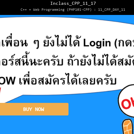
Inclass_CPP_11_17
C++ + Web Programming (PHP101-CPP) : 11_CPP_DAY_11
BUY NOW