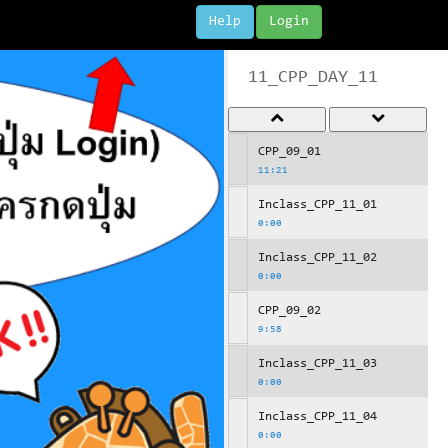
Help
Login
11_CPP_DAY_11
CPP_09_01
11:21
Inclass_CPP_11_01
0:00
Inclass_CPP_11_02
0:00
CPP_09_02
9:58
Inclass_CPP_11_03
0:00
Inclass_CPP_11_04
0:00