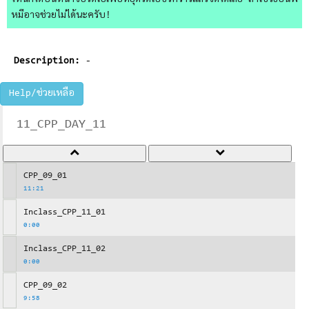
ไหนก็ได้บนหน้าจอวิดีโอเพื่อหยุดวิดีโอชั่วคราวแล้วจดได้เลย ถ้าใช้วิธีอื่นพี่
หมีอาจช่วยไม่ได้นะครับ!
Description:
-
Help/ช่วยเหลือ
11_CPP_DAY_11
CPP_09_01
11:21
Inclass_CPP_11_01
0:00
Inclass_CPP_11_02
0:00
CPP_09_02
9:58