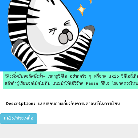
🐻:
พี่หมีบอกนิดนึงน้า~
เวลาดูวิดีโอ อย่ากดรัว ๆ หรือกด skip วิดีโอถี่เกิน
แล้วถ้าผู้เรียนจดโน้ตไม่ทัน แนะนำให้ใช้วิธีกด Pause วิดีโอ โดยกดตรงไหนก็ไ
Description:
แบบสอบถามเกี่ยวกับความคาดหวังในการเรียน
Help/ช่วยเหลือ