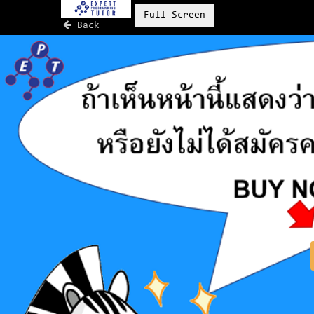
Full Screen
Back