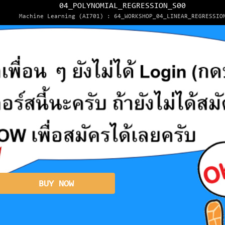
04_POLYNOMIAL_REGRESSION_S00
Machine Learning (AI701) : 64_WORKSHOP_04_LINEAR_REGRESSIO
BUY NOW