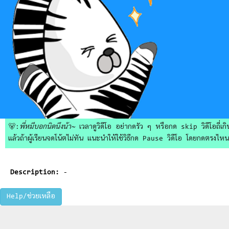
🐻:
พี่หมีบอกนิดนึงน้า~
เวลาดูวิดีโอ อย่ากดรัว ๆ หรือกด skip วิดีโอถี่เกิน
แล้วถ้าผู้เรียนจดโน้ตไม่ทัน แนะนำให้ใช้วิธีกด Pause วิดีโอ โดยกดตรงไหนก็ไ
Description:
-
Help/ช่วยเหลือ