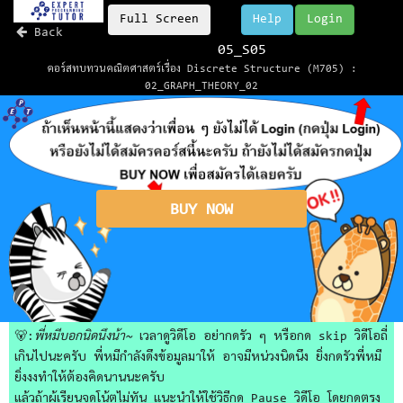
Full Screen
Help
Login
Back
05_S05
คอร์สทบทวนคณิตศาสตร์เรื่อง Discrete Structure (M705) :
02_GRAPH_THEORY_02
BUY NOW
🐻:
พี่หมีบอกนิดนึงน้า~
เวลาดูวิดีโอ อย่ากดรัว ๆ หรือกด skip วิดีโอถี่
เกินไปนะครับ พี่หมีกำลังดึงข้อมูลมาให้ อาจมีหน่วงนิดนึง ยิ่งกดรัวพี่หมี
ยิ่งงงทำให้ต้องคิดนานนะครับ
แล้วถ้าผู้เรียนจดโน้ตไม่ทัน แนะนำให้ใช้วิธีกด Pause วิดีโอ โดยกดตรง