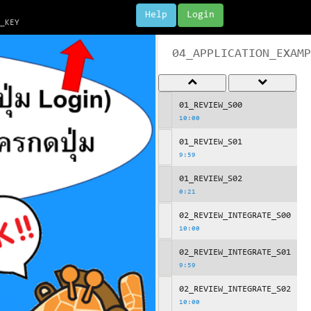
Help
Login
E_KEY
04_APPLICATION_EXAMP
01_REVIEW_S00
10:00
01_REVIEW_S01
9:59
01_REVIEW_S02
0:21
02_REVIEW_INTEGRATE_S00
10:00
02_REVIEW_INTEGRATE_S01
9:59
02_REVIEW_INTEGRATE_S02
10:00