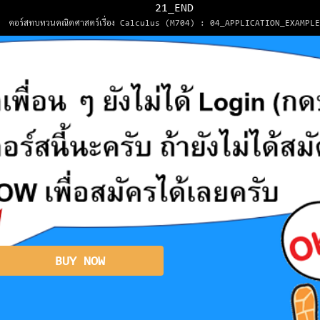
21_END
คอร์สทบทวนคณิตศาสตร์เรื่อง Calculus (M704) : 04_APPLICATION_EXAMPL
BUY NOW