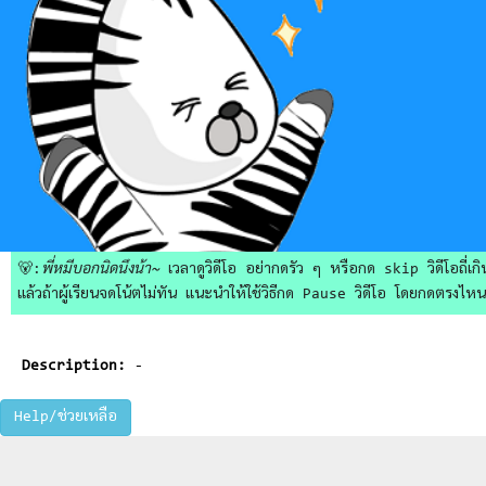
🐻:
พี่หมีบอกนิดนึงน้า~
เวลาดูวิดีโอ อย่ากดรัว ๆ หรือกด skip วิดีโอถี่เกิน
แล้วถ้าผู้เรียนจดโน้ตไม่ทัน แนะนำให้ใช้วิธีกด Pause วิดีโอ โดยกดตรงไหนก็ไ
Description:
-
Help/ช่วยเหลือ