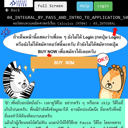
Full Screen
Help
Login
Back
04_INTEGRAL_BY_PASS_AND_INTRO_TO_APPLICATION_S0
คอร์สทบทวนคณิตศาสตร์เรื่อง Calculus (M704) : 03_INTEGRAL
BUY NOW
🐻:
พี่หมีบอกนิดนึงน้า~
เวลาดูวิดีโอ อย่ากดรัว ๆ หรือกด skip วิดีโอถี่
เกินไปนะครับ พี่หมีกำลังดึงข้อมูลมาให้ อาจมีหน่วงนิดนึง ยิ่งกดรัวพี่หมี
ยิ่งงงทำให้ต้องคิดนานนะครับ
แล้วถ้าผู้เรียนจดโน้ตไม่ทัน แนะนำให้ใช้วิธีกด Pause วิดีโอ โดยกดตรง