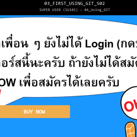
03_FIRST_USING_GIT_S02
SUPER USER (SU101) : 04_Using_GIT
BUY NOW