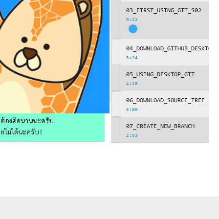
03_FIRST_USING_GIT_S02
9:11
04_DOWNLOAD_GITHUB_DESKTOP
3:24
05_USING_DESKTOP_GIT
4:18
06_DOWNLOAD_SOURCE_TREE
5:00
ให้ต้องคิดนานนะครับ
07_CREATE_NEW_BRANCH
วยไม่ได้นะครับ!
2:53
08_ADD_FILE_COMMIT_PUSH_USI
10:00
09_GIT_TERMINOLOGY_S00
10:00
09_GIT_TERMINOLOGY_S01
9:59