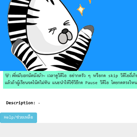
🐻:
พี่หมีบอกนิดนึงน้า~
เวลาดูวิดีโอ อย่ากดรัว ๆ หรือกด skip วิดีโอถี่เกิน
แล้วถ้าผู้เรียนจดโน้ตไม่ทัน แนะนำให้ใช้วิธีกด Pause วิดีโอ โดยกดตรงไหนก็ไ
Description:
-
Help/ช่วยเหลือ