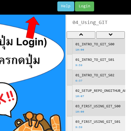
Help
Login
04_Using_GIT
01_INTRO_TO_GIT_S00
10:00
01_INTRO_TO_GIT_S01
9:59
01_INTRO_TO_GIT_S02
6:37
02_SETUP_REPO_ONGITHUB_AND_
10:07
03_FIRST_USING_GIT_S00
10:00
03_FIRST_USING_GIT_S01
9:59