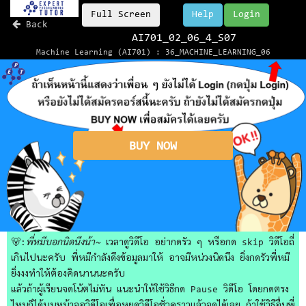
Full Screen
Help
Login
Back
AI701_02_06_4_S07
Machine Learning (AI701) : 36_MACHINE_LEARNING_06
BUY NOW
🐻:
พี่หมีบอกนิดนึงน้า~
เวลาดูวิดีโอ อย่ากดรัว ๆ หรือกด skip วิดีโอถี่
เกินไปนะครับ พี่หมีกำลังดึงข้อมูลมาให้ อาจมีหน่วงนิดนึง ยิ่งกดรัวพี่หมี
ยิ่งงงทำให้ต้องคิดนานนะครับ
แล้วถ้าผู้เรียนจดโน้ตไม่ทัน แนะนำให้ใช้วิธีกด Pause วิดีโอ โดยกดตรง