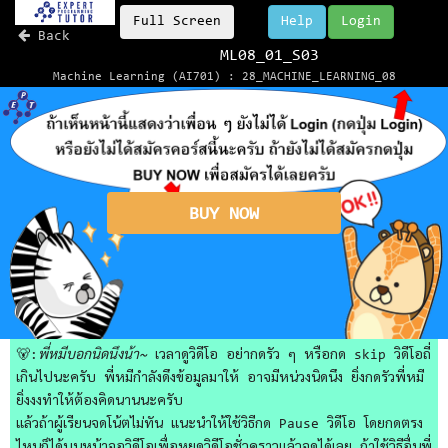
Full Screen
Help
Login
Back
ML08_01_S03
Machine Learning (AI701) : 28_MACHINE_LEARNING_08
BUY NOW
🐻:
พี่หมีบอกนิดนึงน้า~
เวลาดูวิดีโอ อย่ากดรัว ๆ หรือกด skip วิดีโอถี่
เกินไปนะครับ พี่หมีกำลังดึงข้อมูลมาให้ อาจมีหน่วงนิดนึง ยิ่งกดรัวพี่หมี
ยิ่งงงทำให้ต้องคิดนานนะครับ
แล้วถ้าผู้เรียนจดโน้ตไม่ทัน แนะนำให้ใช้วิธีกด Pause วิดีโอ โดยกดตรง