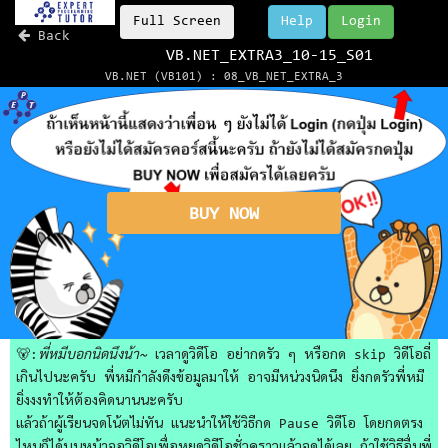
Full Screen
Help
Login
Back
VB.NET_EXTRA3_10-15_S01
VB.NET (VB101) : 08_VB_NET_EXTRA_3
BUY NOW
🐻:
พี่หมีบอกนิดนึงน้า~
เวลาดูวิดีโอ อย่ากดรัว ๆ หรือกด skip วิดีโอถี่
เกินไปนะครับ พี่หมีกำลังดึงข้อมูลมาให้ อาจมีหน่วงนิดนึง ยิ่งกดรัวพี่หมี
ยิ่งงงทำให้ต้องคิดนานนะครับ
แล้วถ้าผู้เรียนจดโน้ตไม่ทัน แนะนำให้ใช้วิธีกด Pause วิดีโอ โดยกดตรง