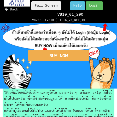
Full Screen
Help
Login
Back
VB10_01_S00
VB.NET (VB101) : 16_VB_NET_10
BUY NOW
🐻:
พี่หมีบอกนิดนึงน้า~
เวลาดูวิดีโอ อย่ากดรัว ๆ หรือกด skip วิดีโอถี่
เกินไปนะครับ พี่หมีกำลังดึงข้อมูลมาให้ อาจมีหน่วงนิดนึง ยิ่งกดรัวพี่หมี
ยิ่งงงทำให้ต้องคิดนานนะครับ
แล้วถ้าผู้เรียนจดโน้ตไม่ทัน แนะนำให้ใช้วิธีกด Pause วิดีโอ โดยกดตรง