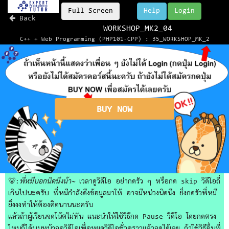
Full Screen
Help
Login
Back
WORKSHOP_MK2_04
C++ + Web Programming (PHP101-CPP) : 35_WORKSHOP_MK_2
BUY NOW
🐻:
พี่หมีบอกนิดนึงน้า~
เวลาดูวิดีโอ อย่ากดรัว ๆ หรือกด skip วิดีโอถี่
เกินไปนะครับ พี่หมีกำลังดึงข้อมูลมาให้ อาจมีหน่วงนิดนึง ยิ่งกดรัวพี่หมี
ยิ่งงงทำให้ต้องคิดนานนะครับ
แล้วถ้าผู้เรียนจดโน้ตไม่ทัน แนะนำให้ใช้วิธีกด Pause วิดีโอ โดยกดตรง