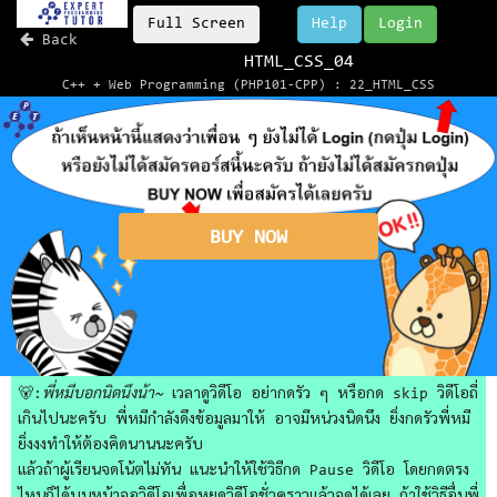
Full Screen
Help
Login
Back
HTML_CSS_04
C++ + Web Programming (PHP101-CPP) : 22_HTML_CSS
BUY NOW
🐻:
พี่หมีบอกนิดนึงน้า~
เวลาดูวิดีโอ อย่ากดรัว ๆ หรือกด skip วิดีโอถี่
เกินไปนะครับ พี่หมีกำลังดึงข้อมูลมาให้ อาจมีหน่วงนิดนึง ยิ่งกดรัวพี่หมี
ยิ่งงงทำให้ต้องคิดนานนะครับ
แล้วถ้าผู้เรียนจดโน้ตไม่ทัน แนะนำให้ใช้วิธีกด Pause วิดีโอ โดยกดตรง