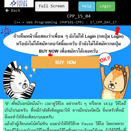
Full Screen
Help
Login
Back
CPP_15_04
C++ + Web Programming (PHP101-CPP) : 17_CPP_DAY_17
BUY NOW
🐻:
พี่หมีบอกนิดนึงน้า~
เวลาดูวิดีโอ อย่ากดรัว ๆ หรือกด skip วิดีโอถี่
เกินไปนะครับ พี่หมีกำลังดึงข้อมูลมาให้ อาจมีหน่วงนิดนึง ยิ่งกดรัวพี่หมี
ยิ่งงงทำให้ต้องคิดนานนะครับ
แล้วถ้าผู้เรียนจดโน้ตไม่ทัน แนะนำให้ใช้วิธีกด Pause วิดีโอ โดยกดตรง