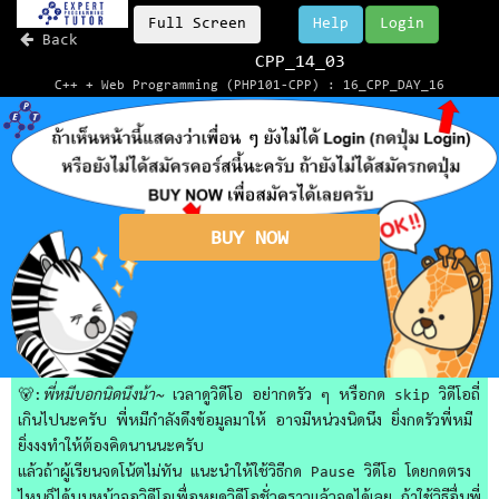
Full Screen
Help
Login
Back
CPP_14_03
C++ + Web Programming (PHP101-CPP) : 16_CPP_DAY_16
BUY NOW
🐻:
พี่หมีบอกนิดนึงน้า~
เวลาดูวิดีโอ อย่ากดรัว ๆ หรือกด skip วิดีโอถี่
เกินไปนะครับ พี่หมีกำลังดึงข้อมูลมาให้ อาจมีหน่วงนิดนึง ยิ่งกดรัวพี่หมี
ยิ่งงงทำให้ต้องคิดนานนะครับ
แล้วถ้าผู้เรียนจดโน้ตไม่ทัน แนะนำให้ใช้วิธีกด Pause วิดีโอ โดยกดตรง