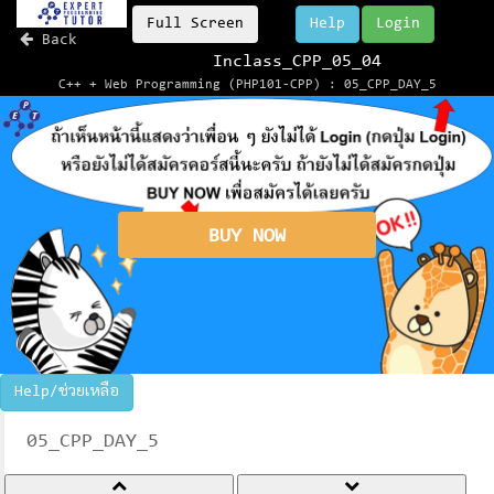
Full Screen
Help
Login
Back
Inclass_CPP_05_04
C++ + Web Programming (PHP101-CPP) : 05_CPP_DAY_5
BUY NOW
Help/ช่วยเหลือ
05_CPP_DAY_5