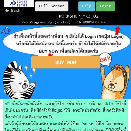
Full Screen
Help
Login
Back
WORKSHOP_MK3_02
Web Programming (PHP102) : 16_WORKSHOP_MK_3
BUY NOW
🐻:
พี่หมีบอกนิดนึงน้า~
เวลาดูวิดีโอ อย่ากดรัว ๆ หรือกด skip วิดีโอถี่
เกินไปนะครับ พี่หมีกำลังดึงข้อมูลมาให้ อาจมีหน่วงนิดนึง ยิ่งกดรัวพี่หมี
ยิ่งงงทำให้ต้องคิดนานนะครับ
แล้วถ้าผู้เรียนจดโน้ตไม่ทัน แนะนำให้ใช้วิธีกด Pause วิดีโอ โดยกดตรง