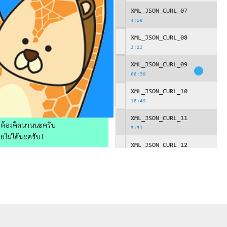
XML_JSON_CURL_07
4:58
XML_JSON_CURL_08
3:23
XML_JSON_CURL_09
60:39
XML_JSON_CURL_10
18:49
XML_JSON_CURL_11
ให้ต้องคิดนานนะครับ
3:31
วยไม่ได้นะครับ!
XML_JSON_CURL_12
17:54