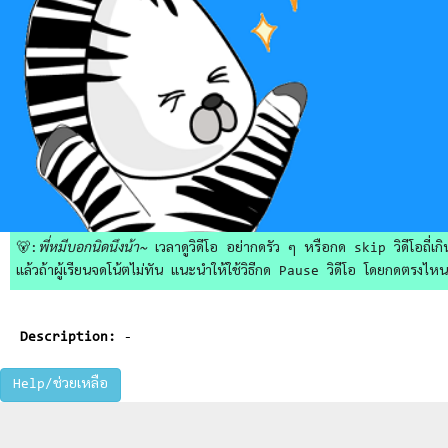
🐻:
พี่หมีบอกนิดนึงน้า~
เวลาดูวิดีโอ อย่ากดรัว ๆ หรือกด skip วิดีโอถี่เกิน
แล้วถ้าผู้เรียนจดโน้ตไม่ทัน แนะนำให้ใช้วิธีกด Pause วิดีโอ โดยกดตรงไหนก็ไ
Description:
-
Help/ช่วยเหลือ