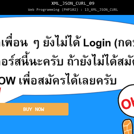
XML_JSON_CURL_09
Web Programming (PHP102) : 13_XML_JSON_CURL
BUY NOW