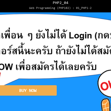
PHP2_04
Web Programming (PHP102) : 01_PHP1-2
BUY NOW